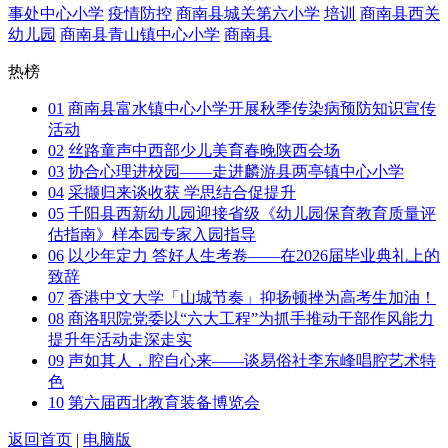
事处中心小学
疫情防控
商南县城关第六小学
培训
商南县西关
幼儿园
商南县青山镇中心小学
商南县
热榜
01
商南县富水镇中心小学开展秋季传染病预防知识宣传
活动
02
丝路童声中西部少儿美育春晚陕西会场
03
协合心理进校园——走进麟游县两亭镇中心小学
04
采撷归来谈收获 学思结合促提升
05
千阳县西新幼儿园迎接省级《幼儿园保育教育质量评
估指南》样本园专家入园指导
06
以少年定力 答好人生考卷——在2026届毕业典礼上的
致辞
07
香港中文大学「山城节奏」抑扬顿挫为高考生加油！
08
商洛职院党委以“六大工程”为抓手推动干部作风能力
提升年活动走深走实
09
声如其人，腔自心来——谈易俗社李东峰唱腔艺术特
色
10
第六届西北教育装备博览会
返回首页
|
电脑版