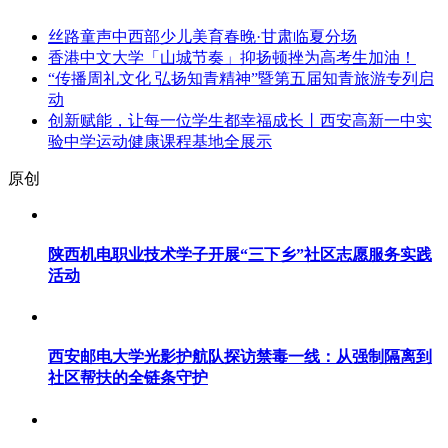
丝路童声中西部少儿美育春晚·甘肃临夏分场
香港中文大学「山城节奏」抑扬顿挫为高考生加油！
“传播周礼文化 弘扬知青精神”暨第五届知青旅游专列启
动
创新赋能，让每一位学生都幸福成长丨西安高新一中实
验中学运动健康课程基地全展示
原创
陕西机电职业技术学子开展“三下乡”社区志愿服务实践
活动
西安邮电大学光影护航队探访禁毒一线：从强制隔离到
社区帮扶的全链条守护