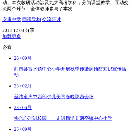
动。本次教研活动涉及九大高考学科，分为课堂教学、互动交
流两个环节，全体教师参与了本次...
安康中学
同课异构
交流研讨
2018-12-03
分享
加载更多
必看
26
/ 09月
商南县富水镇中心小学开展秋季传染病预防知识宣传活
动
23
/ 02月
丝路童声中西部少儿美育春晚陕西会场
23
/ 06月
协合心理进校园——走进麟游县两亭镇中心小学
25
/ 09月