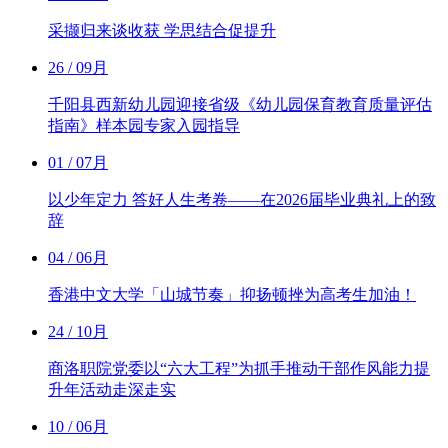
采撷归来谈收获 学思结合促提升
26
/ 09月
千阳县西新幼儿园迎接省级《幼儿园保育教育质量评估
指南》样本园专家入园指导
01
/ 07月
以少年定力 答好人生考卷——在2026届毕业典礼上的致
辞
04
/ 06月
香港中文大学「山城节奏」抑扬顿挫为高考生加油！
24
/ 10月
商洛职院党委以“六大工程”为抓手推动干部作风能力提
升年活动走深走实
10
/ 06月