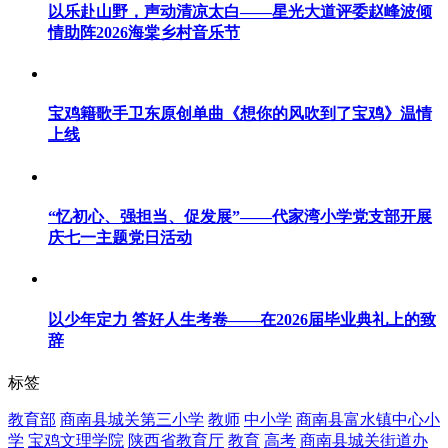
以乐赴山野，声动清凉太白——星光大道评委赵峰波倾
情助阵2026海棠乡村音乐节
宝鸡籍歌手卫东原创单曲《想你的风吹到了宝鸡》温情
上线
“忆初心、强担当、促发展”——代家湾小学党支部开展
庆七一主题党日活动
以少年定力 答好人生考卷——在2026届毕业典礼上的致
辞
标签
教育部
商南县城关第三小学
教师
中小学
商南县富水镇中心小
学
宝鸡文理学院
陕西省教育厅
教育
高考
商南县城关街道办