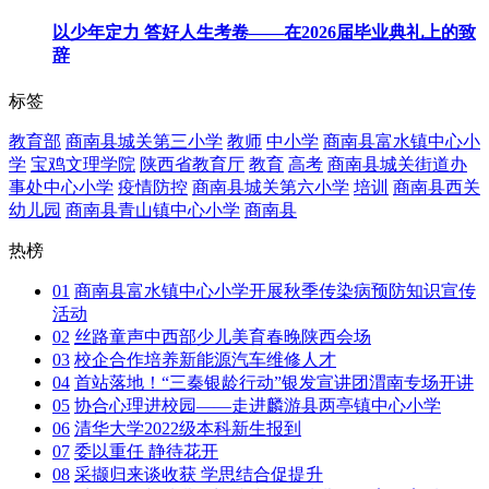
以少年定力 答好人生考卷——在2026届毕业典礼上的致
辞
标签
教育部
商南县城关第三小学
教师
中小学
商南县富水镇中心小
学
宝鸡文理学院
陕西省教育厅
教育
高考
商南县城关街道办
事处中心小学
疫情防控
商南县城关第六小学
培训
商南县西关
幼儿园
商南县青山镇中心小学
商南县
热榜
01
商南县富水镇中心小学开展秋季传染病预防知识宣传
活动
02
丝路童声中西部少儿美育春晚陕西会场
03
校企合作培养新能源汽车维修人才
04
首站落地！“三秦银龄行动”银发宣讲团渭南专场开讲
05
协合心理进校园——走进麟游县两亭镇中心小学
06
清华大学2022级本科新生报到
07
委以重任 静待花开
08
采撷归来谈收获 学思结合促提升