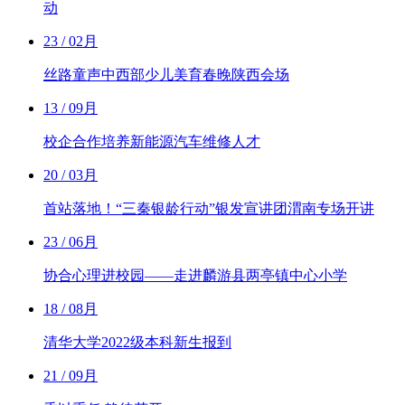
动
23
/ 02月
丝路童声中西部少儿美育春晚陕西会场
13
/ 09月
校企合作培养新能源汽车维修人才
20
/ 03月
首站落地！“三秦银龄行动”银发宣讲团渭南专场开讲
23
/ 06月
协合心理进校园——走进麟游县两亭镇中心小学
18
/ 08月
清华大学2022级本科新生报到
21
/ 09月