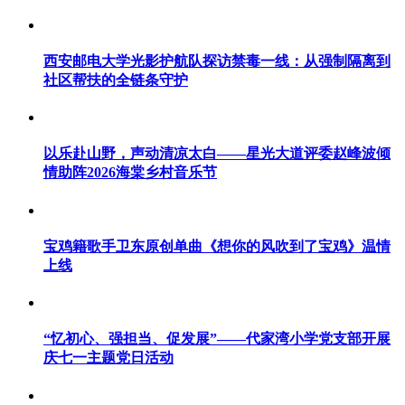
西安邮电大学光影护航队探访禁毒一线：从强制隔离到
社区帮扶的全链条守护
以乐赴山野，声动清凉太白——星光大道评委赵峰波倾
情助阵2026海棠乡村音乐节
宝鸡籍歌手卫东原创单曲《想你的风吹到了宝鸡》温情
上线
“忆初心、强担当、促发展”——代家湾小学党支部开展
庆七一主题党日活动