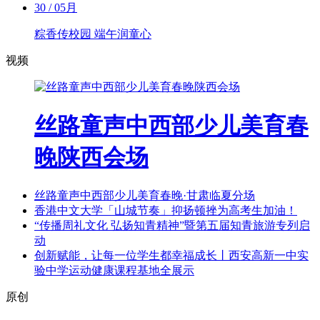
30
/ 05月
粽香传校园 端午润童心
视频
丝路童声中西部少儿美育春
晚陕西会场
丝路童声中西部少儿美育春晚·甘肃临夏分场
香港中文大学「山城节奏」抑扬顿挫为高考生加油！
“传播周礼文化 弘扬知青精神”暨第五届知青旅游专列启
动
创新赋能，让每一位学生都幸福成长丨西安高新一中实
验中学运动健康课程基地全展示
原创