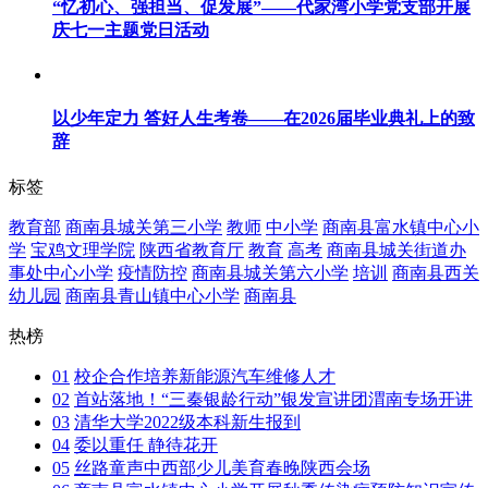
“忆初心、强担当、促发展”——代家湾小学党支部开展
庆七一主题党日活动
以少年定力 答好人生考卷——在2026届毕业典礼上的致
辞
标签
教育部
商南县城关第三小学
教师
中小学
商南县富水镇中心小
学
宝鸡文理学院
陕西省教育厅
教育
高考
商南县城关街道办
事处中心小学
疫情防控
商南县城关第六小学
培训
商南县西关
幼儿园
商南县青山镇中心小学
商南县
热榜
01
校企合作培养新能源汽车维修人才
02
首站落地！“三秦银龄行动”银发宣讲团渭南专场开讲
03
清华大学2022级本科新生报到
04
委以重任 静待花开
05
丝路童声中西部少儿美育春晚陕西会场