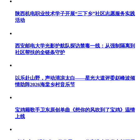
陕西机电职业技术学子开展“三下乡”社区志愿服务实践
活动
西安邮电大学光影护航队探访禁毒一线：从强制隔离到
社区帮扶的全链条守护
以乐赴山野，声动清凉太白——星光大道评委赵峰波倾
情助阵2026海棠乡村音乐节
宝鸡籍歌手卫东原创单曲《想你的风吹到了宝鸡》温情
上线