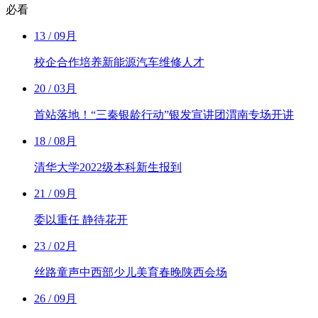
必看
13
/ 09月
校企合作培养新能源汽车维修人才
20
/ 03月
首站落地！“三秦银龄行动”银发宣讲团渭南专场开讲
18
/ 08月
清华大学2022级本科新生报到
21
/ 09月
委以重任 静待花开
23
/ 02月
丝路童声中西部少儿美育春晚陕西会场
26
/ 09月