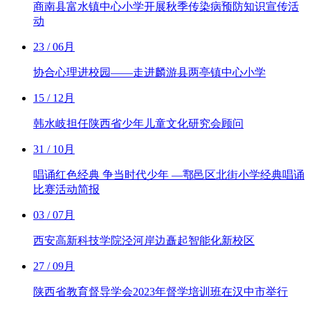
商南县富水镇中心小学开展秋季传染病预防知识宣传活
动
23
/ 06月
协合心理进校园——走进麟游县两亭镇中心小学
15
/ 12月
韩水岐担任陕西省少年儿童文化研究会顾问
31
/ 10月
唱诵红色经典 争当时代少年 —鄠邑区北街小学经典唱诵
比赛活动简报
03
/ 07月
西安高新科技学院泾河岸边矗起智能化新校区
27
/ 09月
陕西省教育督导学会2023年督学培训班在汉中市举行