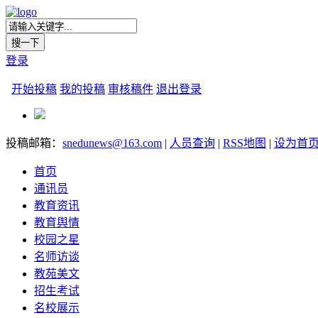
登录
开始投稿
我的投稿
审核稿件
退出登录
投稿邮箱：
snedunews@163.com
|
人员查询
|
RSS地图
|
设为首
首页
通讯员
教育资讯
教育舆情
校园之星
名师访谈
教苑美文
招生考试
名校展示