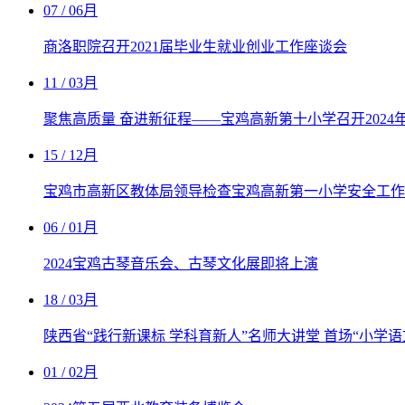
07
/ 06月
商洛职院召开2021届毕业生就业创业工作座谈会
11
/ 03月
聚焦高质量 奋进新征程——宝鸡高新第十小学召开202
15
/ 12月
宝鸡市高新区教体局领导检查宝鸡高新第一小学安全工作
06
/ 01月
2024宝鸡古琴音乐会、古琴文化展即将上演
18
/ 03月
陕西省“践行新课标 学科育新人”名师大讲堂 首场“小学
01
/ 02月