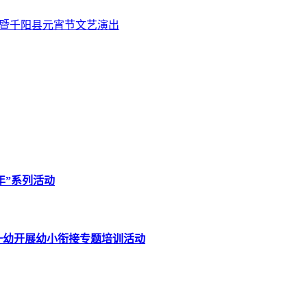
示暨千阳县元宵节文艺演出
年”系列活动
一幼开展幼小衔接专题培训活动