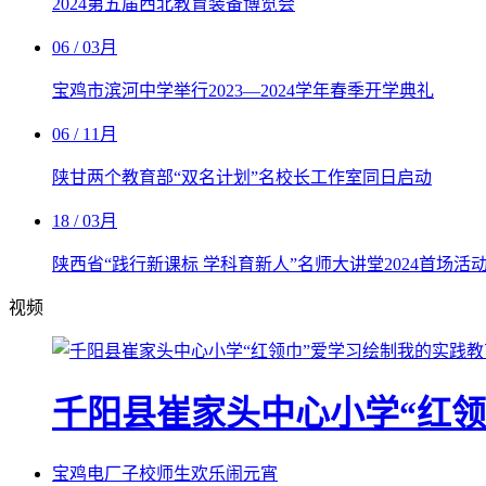
2024第五届西北教育装备博览会
06
/ 03月
宝鸡市滨河中学举行2023—2024学年春季开学典礼
06
/ 11月
陕甘两个教育部“双名计划”名校长工作室同日启动
18
/ 03月
陕西省“践行新课标 学科育新人”名师大讲堂2024首场活
视频
千阳县崔家头中心小学“红
宝鸡电厂子校师生欢乐闹元宵