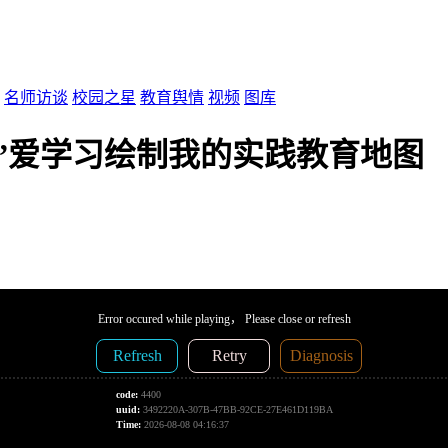
名师访谈
校园之星
教育舆情
视频
图库
”爱学习绘制我的实践教育地图
Error occured while playing， Please close or refresh
Refresh
Retry
Diagnosis
code:
4400
uuid:
3492220A-307B-47BB-92CE-27E461D119BA
Time:
2026-08-08 04:16:37