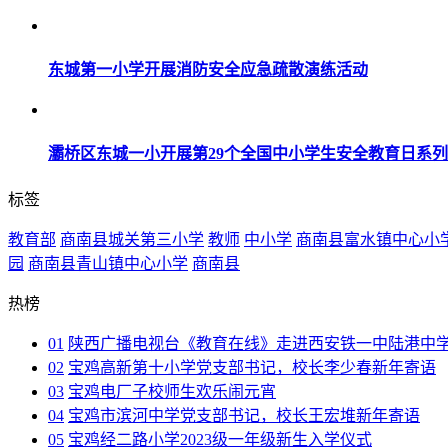
东城第一小学开展消防安全应急疏散演练活动
灞桥区东城一小开展第29个全国中小学生安全教育日系
标签
教育部
商南县城关第三小学
教师
中小学
商南县富水镇中心小
园
商南县青山镇中心小学
商南县
热榜
01
陕西广播电视台《教育在线》走进西安铁一中陆港中
02
宝鸡高新第十小学党支部书记，校长李少春新年寄语
03
宝鸡电厂子校师生欢乐闹元宵
04
宝鸡市滨河中学党支部书记，校长王宏堆新年寄语
05
宝鸡经二路小学2023级一年级新生入学仪式