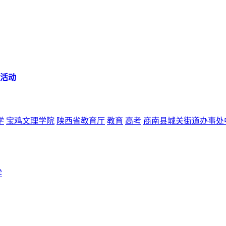
列活动
学
宝鸡文理学院
陕西省教育厅
教育
高考
商南县城关街道办事处
学