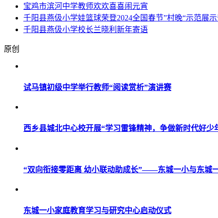
宝鸡市滨河中学教师欢欢喜喜闹元宵
千阳县燕伋小学娃篮球荣登2024全国春节”村晚“示范展
千阳县燕伋小学校长兰晓利新年寄语
原创
试马镇初级中学举行教师“阅读赏析”演讲赛
西乡县城北中心校开展“学习雷锋精神，争做新时代好少
“双向衔接零距离 幼小联动助成长”——东城一小与东城
东城一小家庭教育学习与研究中心启动仪式