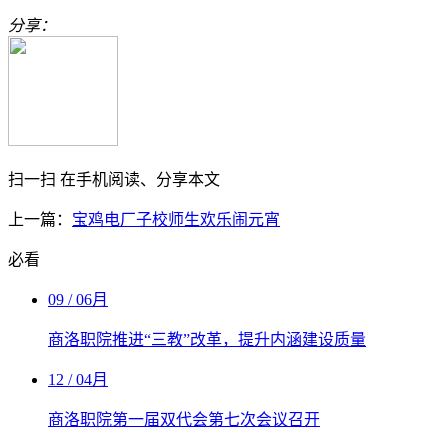
分享：
扫一扫 在手机阅读、分享本文
上一篇：
宝鸡电厂子校师生欢乐闹元宵
必看
09
/ 06月
商洛职院推进“三教”改革，提升内涵建设质量
12
/ 04月
商洛职院第一届双代会第七次会议召开