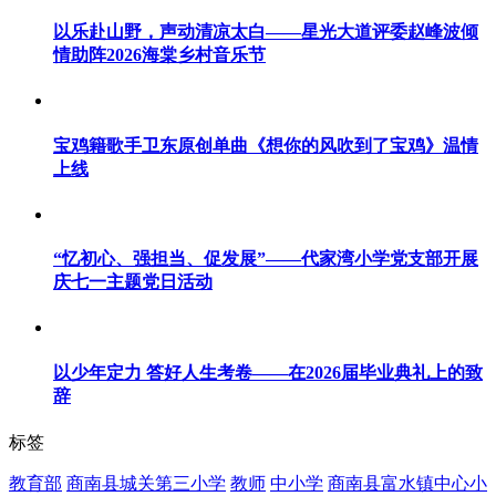
以乐赴山野，声动清凉太白——星光大道评委赵峰波倾
情助阵2026海棠乡村音乐节
宝鸡籍歌手卫东原创单曲《想你的风吹到了宝鸡》温情
上线
“忆初心、强担当、促发展”——代家湾小学党支部开展
庆七一主题党日活动
以少年定力 答好人生考卷——在2026届毕业典礼上的致
辞
标签
教育部
商南县城关第三小学
教师
中小学
商南县富水镇中心小