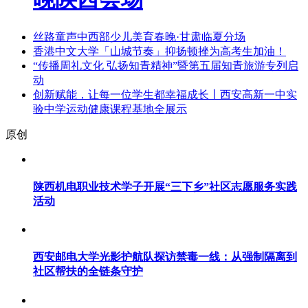
丝路童声中西部少儿美育春晚·甘肃临夏分场
香港中文大学「山城节奏」抑扬顿挫为高考生加油！
“传播周礼文化 弘扬知青精神”暨第五届知青旅游专列启
动
创新赋能，让每一位学生都幸福成长丨西安高新一中实
验中学运动健康课程基地全展示
原创
陕西机电职业技术学子开展“三下乡”社区志愿服务实践
活动
西安邮电大学光影护航队探访禁毒一线：从强制隔离到
社区帮扶的全链条守护