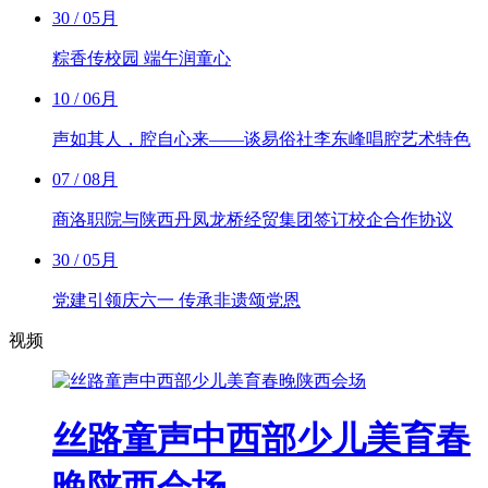
30
/ 05月
粽香传校园 端午润童心
10
/ 06月
声如其人，腔自心来——谈易俗社李东峰唱腔艺术特色
07
/ 08月
商洛职院与陕西丹凤龙桥经贸集团签订校企合作协议
30
/ 05月
党建引领庆六一 传承非遗颂党恩
视频
丝路童声中西部少儿美育春
晚陕西会场