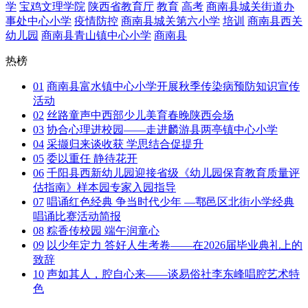
学
宝鸡文理学院
陕西省教育厅
教育
高考
商南县城关街道办
事处中心小学
疫情防控
商南县城关第六小学
培训
商南县西关
幼儿园
商南县青山镇中心小学
商南县
热榜
01
商南县富水镇中心小学开展秋季传染病预防知识宣传
活动
02
丝路童声中西部少儿美育春晚陕西会场
03
协合心理进校园——走进麟游县两亭镇中心小学
04
采撷归来谈收获 学思结合促提升
05
委以重任 静待花开
06
千阳县西新幼儿园迎接省级《幼儿园保育教育质量评
估指南》样本园专家入园指导
07
唱诵红色经典 争当时代少年 —鄠邑区北街小学经典
唱诵比赛活动简报
08
粽香传校园 端午润童心
09
以少年定力 答好人生考卷——在2026届毕业典礼上的
致辞
10
声如其人，腔自心来——谈易俗社李东峰唱腔艺术特
色