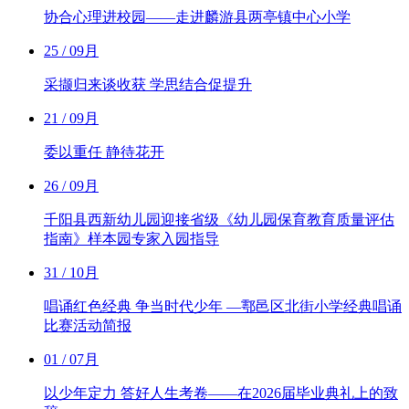
协合心理进校园——走进麟游县两亭镇中心小学
25
/ 09月
采撷归来谈收获 学思结合促提升
21
/ 09月
委以重任 静待花开
26
/ 09月
千阳县西新幼儿园迎接省级《幼儿园保育教育质量评估
指南》样本园专家入园指导
31
/ 10月
唱诵红色经典 争当时代少年 —鄠邑区北街小学经典唱诵
比赛活动简报
01
/ 07月
以少年定力 答好人生考卷——在2026届毕业典礼上的致