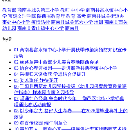
教育部
商南县城关第三小学
教师
中小学
商南县富水镇中心小
学
宝鸡文理学院
陕西省教育厅
教育
高考
商南县城关街道办
事处中心小学
疫情防控
商南县城关第六小学
培训
商南县西关
幼儿园
商南县青山镇中心小学
商南县
热榜
01
商南县富水镇中心小学开展秋季传染病预防知识宣传
活动
02
丝路童声中西部少儿美育春晚陕西会场
03
协合心理进校园——走进麟游县两亭镇中心小学
04
采撷归来谈收获 学思结合促提升
05
委以重任 静待花开
06
千阳县西新幼儿园迎接省级《幼儿园保育教育质量评
估指南》样本园专家入园指导
07
唱诵红色经典 争当时代少年 —鄠邑区北街小学经典
唱诵比赛活动简报
08
以少年定力 答好人生考卷——在2026届毕业典礼上的
致辞
09
粽香传校园 端午润童心
10
声如其人，腔自心来——谈易俗社李东峰唱腔艺术特