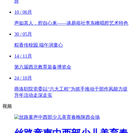
辞
10
/ 06月
声如其人，腔自心来——谈易俗社李东峰唱腔艺术特色
30
/ 05月
粽香传校园 端午润童心
14
/ 11月
第六届西北教育装备博览会
24
/ 10月
商洛职院党委以“六大工程”为抓手推动干部作风能力提
升年活动走深走实
视频