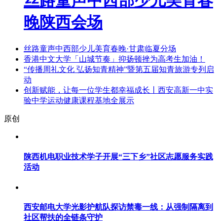
丝路童声中西部少儿美育春
晚陕西会场
丝路童声中西部少儿美育春晚·甘肃临夏分场
香港中文大学「山城节奏」抑扬顿挫为高考生加油！
“传播周礼文化 弘扬知青精神”暨第五届知青旅游专列启
动
创新赋能，让每一位学生都幸福成长丨西安高新一中实
验中学运动健康课程基地全展示
原创
陕西机电职业技术学子开展“三下乡”社区志愿服务实践
活动
西安邮电大学光影护航队探访禁毒一线：从强制隔离到
社区帮扶的全链条守护