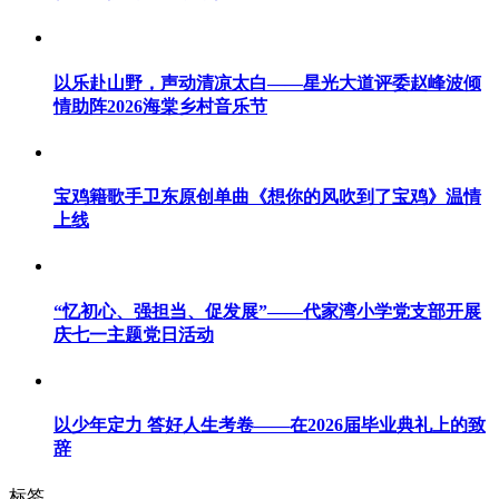
以乐赴山野，声动清凉太白——星光大道评委赵峰波倾
情助阵2026海棠乡村音乐节
宝鸡籍歌手卫东原创单曲《想你的风吹到了宝鸡》温情
上线
“忆初心、强担当、促发展”——代家湾小学党支部开展
庆七一主题党日活动
以少年定力 答好人生考卷——在2026届毕业典礼上的致
辞
标签