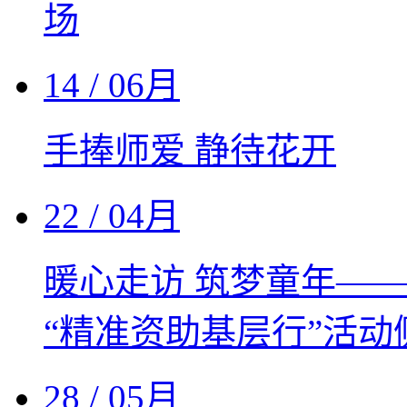
场
14
/ 06月
手捧师爱 静待花开
22
/ 04月
暖心走访 筑梦童年—
“精准资助基层行”活动
28
/ 05月