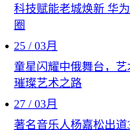
科技赋能老城焕新 华为
圈
25
/ 03月
童星闪耀中俄舞台，艺
璀璨艺术之路
27
/ 03月
著名音乐人杨嘉松出道