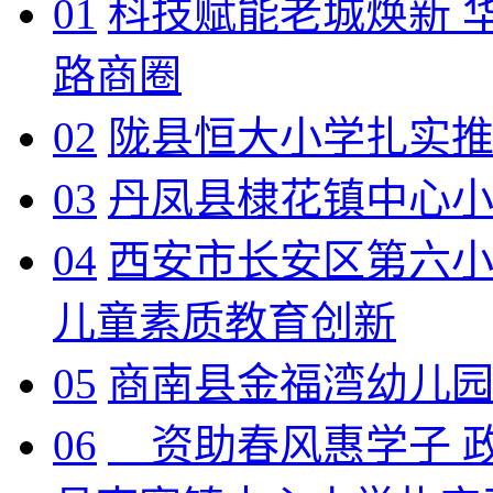
01
科技赋能老城焕新 华
路商圈
02
陇县恒大小学扎实
03
丹凤县棣花镇中心
04
西安市长安区第六小
儿童素质教育创新
05
商南县金福湾幼儿
06
资助春风惠学子 