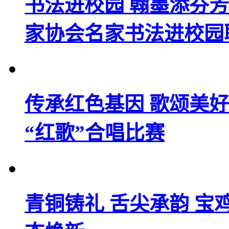
书法进校园 翰墨添芬
家协会名家书法进校园
传承红色基因 歌颂美
“红歌”合唱比赛
青铜铸礼 舌尖承韵 