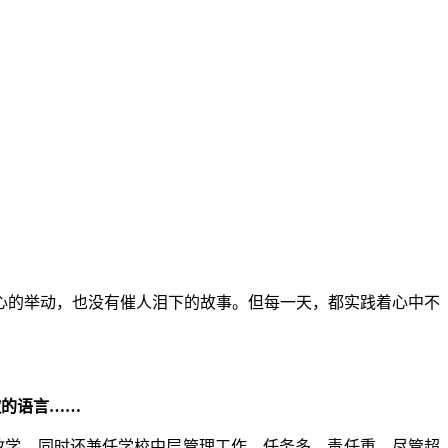
的举动，也没有催人泪下的故事。但每一天，都实践着心中不
歌的语言……
教学，同时还兼任学校中层管理工作，任务多、责任重，尽管超