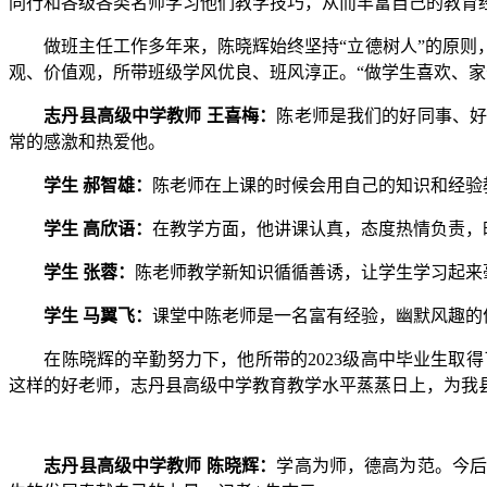
同行和各级各类名师学习他们教学技巧，从而丰富自己的教育
做班主任工作多年来，陈晓辉始终坚持“立德树人”的原则，
观、价值观，所带班级学风优良、班风淳正。“做学生喜欢、家
志丹县高级中学教师 王喜梅：
陈老师是我们的好同事、
常的感激和热爱他。
学生 郝智雄：
陈老师在上课的时候会用自己的知识和经验
学生 高欣语：
在教学方面，他讲课认真，态度热情负责，
学生 张蓉：
陈老师教学新知识循循善诱，让学生学习起来
学生 马翼飞：
课堂中陈老师是一名富有经验，幽默风趣的
在陈晓辉的辛勤努力下，他所带的2023级高中毕业生取得了
这样的好老师，志丹县高级中学教育教学水平蒸蒸日上，为我
志丹县高级中学教师 陈晓辉：
学高为师，德高为范。今