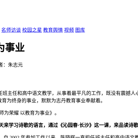
名师访谈
校园之星
教育舆情
视频
图库
为事业
者：朱志元
班主任和高中语文教学，从事着最平凡的工作，既没有震撼人心
教育为终身的事业，默默为志丹教育事业奉献着。
师为荣耀 以教育为事业》。
天来学习诗歌的语言，通过《沁园春·长沙》这一课，来品读诗
 2002 年参加工作以来，陈晓辉一直担任班主任和高中语文