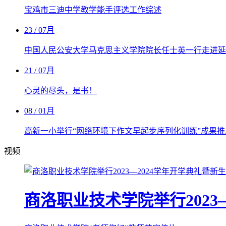
宝鸡市三迪中学教学能手评选工作综述
23
/ 07月
中国人民公安大学马克思主义学院院长任士英一行走进延
21
/ 07月
心灵的尽头，是书！
08
/ 01月
高新一小举行“网络环境下作文早起步序列化训练”成果推
视频
商洛职业技术学院举行2023