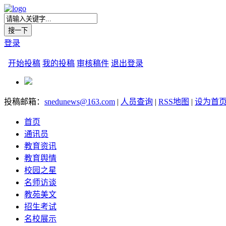
登录
开始投稿
我的投稿
审核稿件
退出登录
投稿邮箱：
snedunews@163.com
|
人员查询
|
RSS地图
|
设为首
首页
通讯员
教育资讯
教育舆情
校园之星
名师访谈
教苑美文
招生考试
名校展示