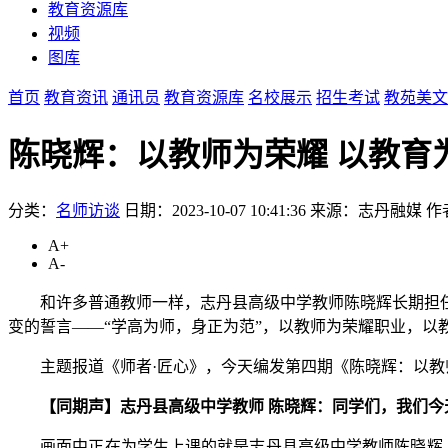
教育资源库
视频
图库
首页
教育资讯
通讯员
教育资源库
名校展示
招生考试
教苑美文
陈晓辉：以教师为荣耀 以教育
分类：
名师访谈
日期：2023-10-07 10:41:36
来源：志丹融媒
作
A+
A-
和许多普通教师一样，志丹县高级中学教师陈晓辉长期担任
变的誓言——“学高为师，身正为范”，以教师为荣耀职业，以
主题报道《师者·匠心》，今天编发第四期《陈晓辉：以教
【同期声】志丹县高级中学教师 陈晓辉：同学们，我们今
画面中正在为学生上课的就是志丹县高级中学教师陈晓辉，自