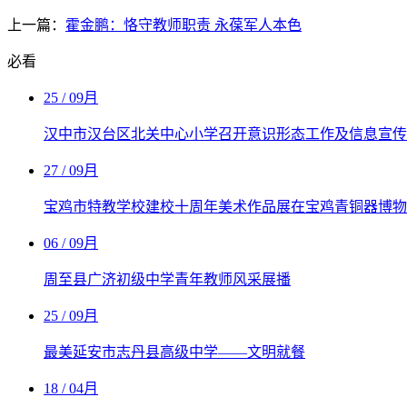
上一篇：
霍金鹏：恪守教师职责 永葆军人本色
必看
25
/ 09月
汉中市汉台区北关中心小学召开意识形态工作及信息宣传
27
/ 09月
宝鸡市特教学校建校十周年美术作品展在宝鸡青铜器博物
06
/ 09月
周至县广济初级中学青年教师风采展播
25
/ 09月
最美延安市志丹县高级中学——文明就餐
18
/ 04月