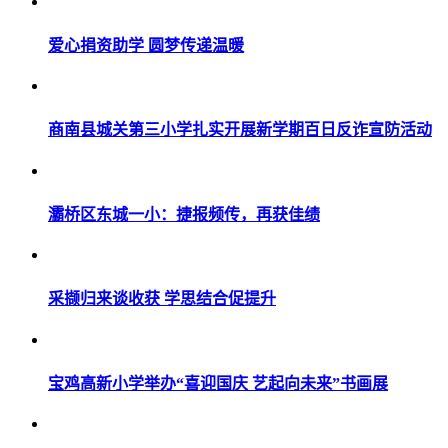
爱心捐资助学 圆梦传递温暖
商南县城关第三小学扎实开展新学期百日反诈宣防活动
灞桥区东城一小：捷报频传，再获佳绩
采撷归来谈收获 学思结合促提升
宝鸡高新小学举办“喜迎国庆 艺起向未来”书画展