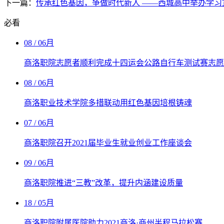
下一篇：
传承红色基因，争做时代新人 ——西城高中举办学习宣.
必看
08
/ 06月
商洛职院志愿者顺利完成十四运会公路自行车测试赛志愿
08
/ 06月
商洛职业技术学院多措联动用红色基因培根铸魂
07
/ 06月
商洛职院召开2021届毕业生就业创业工作座谈会
09
/ 06月
商洛职院推进“三教”改革，提升内涵建设质量
18
/ 05月
商洛职院附属医院助力2021商洛·商州半程马拉松赛