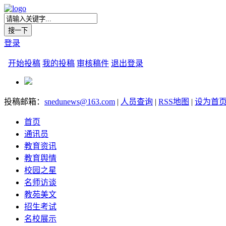
登录
开始投稿
我的投稿
审核稿件
退出登录
投稿邮箱：
snedunews@163.com
|
人员查询
|
RSS地图
|
设为首
首页
通讯员
教育资讯
教育舆情
校园之星
名师访谈
教苑美文
招生考试
名校展示