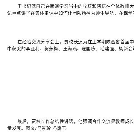
王
书记就
自己在南通学习当中的收获和感悟在全体教师
记重点讲了在集体备课中如何让团队精神为师生导航、在课堂
在经验交流分享会上，
贾校
长还
为在
上学期
陕西省首届
中获奖的李亚利、贺永梅、王海燕、寇国栋、毛建强、杨新会
最后，贾校长作总结性讲话，他强调合作交流是教师成长
量发展。
图文/马景玲 冯露玉