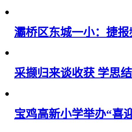
灞桥区东城一小：捷报
采撷归来谈收获 学思
宝鸡高新小学举办“喜迎