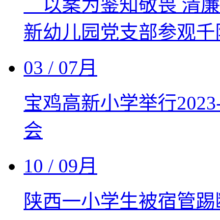
以案为鉴知敬畏 清
新幼儿园党支部参观千
03
/ 07月
宝鸡高新小学举行2023
会
10
/ 09月
陕西一小学生被宿管踢