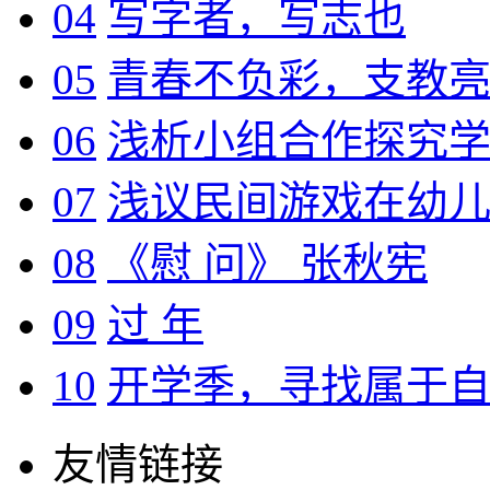
04
写字者，写志也
05
青春不负彩，支教
06
浅析小组合作探究
07
浅议民间游戏在幼
08
《慰 问》 张秋宪
09
过 年
10
开学季，寻找属于
友情链接