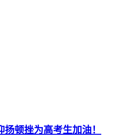
抑扬顿挫为高考生加油！