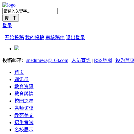
登录
开始投稿
我的投稿
审核稿件
退出登录
投稿邮箱：
snedunews@163.com
|
人员查询
|
RSS地图
|
设为首
首页
通讯员
教育资讯
教育舆情
校园之星
名师访谈
教苑美文
招生考试
名校展示