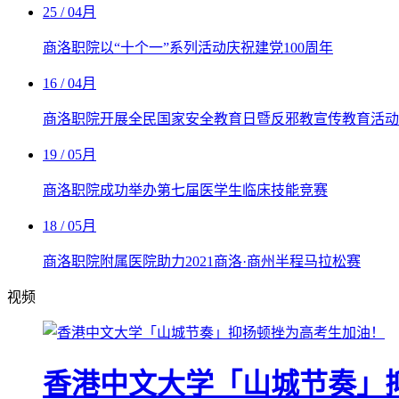
25
/ 04月
商洛职院以“十个一”系列活动庆祝建党100周年
16
/ 04月
商洛职院开展全民国家安全教育日暨反邪教宣传教育活动
19
/ 05月
商洛职院成功举办第七届医学生临床技能竞赛
18
/ 05月
商洛职院附属医院助力2021商洛·商州半程马拉松赛
视频
香港中文大学「山城节奏」