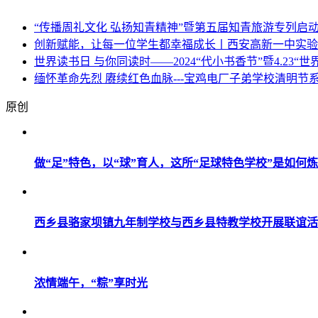
“传播周礼文化 弘扬知青精神”暨第五届知青旅游专列启
创新赋能，让每一位学生都幸福成长丨西安高新一中实验
世界读书日 与你同读时——2024“代小书香节”暨4.23“
缅怀革命先烈 赓续红色血脉---宝鸡电厂子弟学校清明节
原创
做“足”特色，以“球”育人，这所“足球特色学校”是如何
西乡县骆家坝镇九年制学校与西乡县特教学校开展联谊活
浓情端午，“粽”享时光