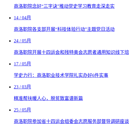
商洛职院念好“三字诀”推动党史学习教育走深走实
14
/ 04月
商洛职院各支部开展“科技体验行动”主题党日活动
24
/ 05月
商洛职院开展十四运会和残特奥会志愿者通用知识线下培
17
/ 05月
学史力行：商洛职业技术学院扎实办好6件实事
23
/ 03月
精准帮扶暖人心，脱贫致富谱新篇
25
/ 05月
商洛职院参加省十四运会组委会志愿服务部督导调研座谈