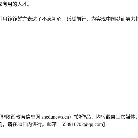
家有用的人才。
们用铮铮誓言表达了不忘初心，砥砺前行，为实现中国梦而努力
陕西教育信息网 snedunews.cn）”的作品，均转载自其
0日内进行。邮箱：553916702@qq.com】