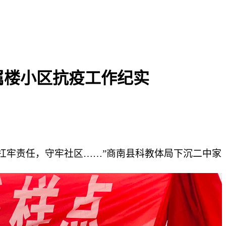
属楼小区抗疫工作纪实
扛牢责任，守牢社区……”商南县科教体局下沉二中家