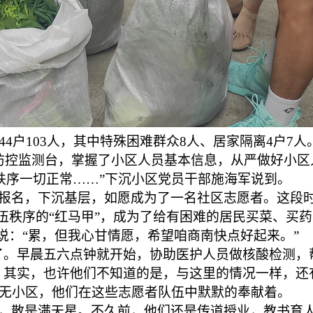
44户103人，其中特殊困难群众8人、居家隔离4户
防控监测台，掌握了小区人员基本信息，从严做好小区
秩序一切正常……”下沉小区党员干部施海军说到。
报名，下沉基层，如愿成为了一名社区志愿者。这段时
伍秩序的“红马甲”，成为了给有困难的居民买菜、买药
说：“累，但我心甘情愿，希望咱商南快点好起来。”
了。早晨五六点钟就开始，协助医护人员做核酸检测，
。其实，也许他们不知道的是，与这里的情况一样，还
三无小区，他们在这些志愿者队伍中默默的奉献着。
，散是满天星。不久前，他们还是传道授业，教书育