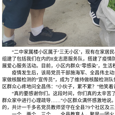
“二中家属楼小区属于‘三无小区’，现有在家居民
组建了包括我们在内的8支志愿服务队，搭建了疫情
展爱心服务活动。目前，小区内群众‘零感染’，生活
疫情发生后，该局党员干部施海军、全昌伟主动
家做核酸检测的“宣传员”，成为了维持做核酸检测队
区群众心疼地问全昌伟：“小伙子，累不累？”他笑着
“真的要感谢你们。这段时间，你们真的太辛苦
群众家中进行心理疏导……”小区群众满怀感激地说
的，共计一千多名党员教师坚守在全县79个社区及
一个、两个、三个……全县教育人，聚是一团火