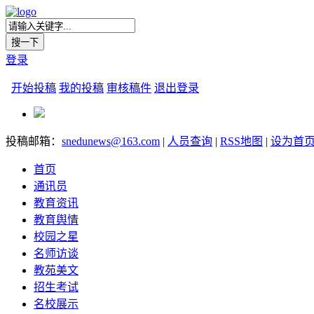
登录
开始投稿
我的投稿
审核稿件
退出登录
投稿邮箱：
snedunews@163.com
|
人员查询
|
RSS地图
|
设为首
首页
通讯员
教育资讯
教育舆情
校园之星
名师访谈
教苑美文
招生考试
名校展示