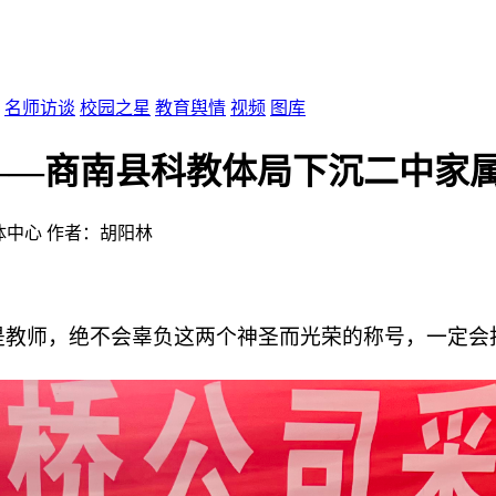
名师访谈
校园之星
教育舆情
视频
图库
——商南县科教体局下沉二中家
体中心
作者：胡阳林
是教师，绝不会辜负这两个神圣而光荣的称号，一定会