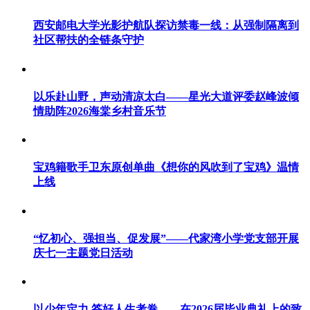
西安邮电大学光影护航队探访禁毒一线：从强制隔离到
社区帮扶的全链条守护
以乐赴山野，声动清凉太白——星光大道评委赵峰波倾
情助阵2026海棠乡村音乐节
宝鸡籍歌手卫东原创单曲《想你的风吹到了宝鸡》温情
上线
“忆初心、强担当、促发展”——代家湾小学党支部开展
庆七一主题党日活动
以少年定力 答好人生考卷——在2026届毕业典礼上的致