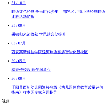
31
/ 10月
唱诵红色经典 争当时代少年 —鄠邑区北街小学经典唱诵
比赛活动简报
25
/ 09月
采撷归来谈收获 学思结合促提升
03
/ 07月
西安高新科技学院泾河岸边矗起智能化新校区
30
/ 05月
粽香传校园 端午润童心
26
/ 09月
千阳县西新幼儿园迎接省级《幼儿园保育教育质量评估
指南》样本园专家入园指导
视频