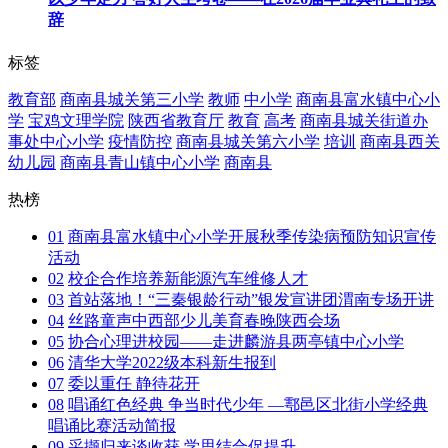
辞
标签
教育部
商南县城关第三小学
教师
中小学
商南县富水镇中心小
学
宝鸡文理学院
陕西省教育厅
教育
高考
商南县城关街道办
事处中心小学
疫情防控
商南县城关第六小学
培训
商南县西关
幼儿园
商南县青山镇中心小学
商南县
热榜
01
商南县富水镇中心小学开展秋季传染病预防知识宣传
活动
02
校企合作培养新能源汽车维修人才
03
首站落地！“三秦银龄行动”银发宣讲团渭南专场开讲
04
丝路童声中西部少儿美育春晚陕西会场
05
协合心理进校园——走进麟游县两亭镇中心小学
06
清华大学2022级本科新生报到
07
委以重任 静待花开
08
唱诵红色经典 争当时代少年 —鄠邑区北街小学经典
唱诵比赛活动简报
09
采撷归来谈收获 学思结合促提升