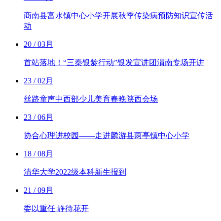
商南县富水镇中心小学开展秋季传染病预防知识宣传活
动
20
/ 03月
首站落地！“三秦银龄行动”银发宣讲团渭南专场开讲
23
/ 02月
丝路童声中西部少儿美育春晚陕西会场
23
/ 06月
协合心理进校园——走进麟游县两亭镇中心小学
18
/ 08月
清华大学2022级本科新生报到
21
/ 09月
委以重任 静待花开